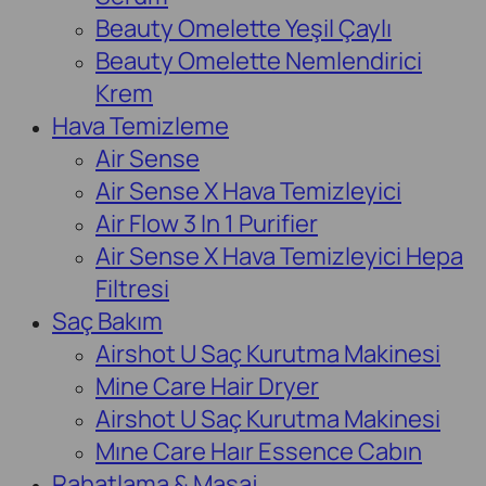
Beauty Omelette Yeşil Çaylı
Beauty Omelette Nemlendirici
Krem
Hava Temizleme
Air Sense
Air Sense X Hava Temizleyici
Air Flow 3 In 1 Purifier
Air Sense X Hava Temizleyici Hepa
Filtresi
Saç Bakım
Airshot U Saç Kurutma Makinesi
Mine Care Hair Dryer
Airshot U Saç Kurutma Makinesi
Mıne Care Haır Essence Cabın
Rahatlama & Masaj