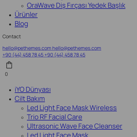
OraWave Diş Fırçası Yedek Başlık
Ürünler
Blog
Contact
hello@pethemes.com
hello@pethemes.com
+90 (44) 458 78 45
+90 (44) 458 78 45
0
iYO Dünyası
Cilt Bakım
Led Light Face Mask Wireless
Trio RF Facial Care
Ultrasonic Wave Face Cleanser
Led Light Face Mask