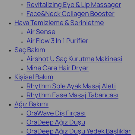
Revitalizing Eye & Lip Massager
Face&Neck Collagen Booster
Hava Temizleme & Serinletme
Air Sense
Air Flow 3 In 1 Purifier
Saç Bakım
Airshot U Saç Kurutma Makinesi
Mine Care Hair Dryer
Kişisel Bakım
Rhythm Sole Ayak Masaj Aleti
Rhythm Ease Masaj Tabancası
Ağız Bakımı
OraWave Diş Fırçası
OraDeep Ağız Duşu
OraDeep Ağız Duşu Yedek Başlıklar