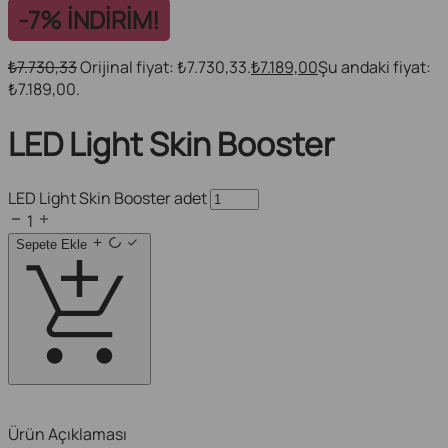
-7% İNDİRİM!
7.730,33
Orijinal fiyat: ₺7.730,33.
7.189,00
Şu andaki fiyat:
₺
₺
₺7.189,00.
LED Light Skin Booster
LED Light Skin Booster adet
1
Sepete Ekle
Ürün Açıklaması