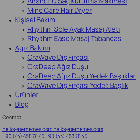
Airshot U Saç Kurutma Makinesi
Mine Care Hair Dryer
Kişisel Bakım
Rhythm Sole Ayak Masaj Aleti
Rhythm Ease Masaj Tabancası
Ağız Bakımı
OraWave Diş Fırçası
OraDeep Ağız Duşu
OraDeep Ağız Duşu Yedek Başlıklar
OraWave Diş Fırçası Yedek Başlık
Ürünler
Blog
Contact
hello@pethemes.com
hello@pethemes.com
+90 (44) 458 78 45
+90 (44) 458 78 45