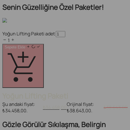
Senin Güzelliğine Özel Paketler!
Yoğun Lifting Paketi adet
1
Sepete Ekle
Yoğun Lifting Paketi
Şu andaki fiyat:
Orijinal fiyat:
34.458,00
38.643,00
₺
₺
₺34.458,00.
₺38.643,00.
Gözle Görülür Sıkılaşma, Belirgin