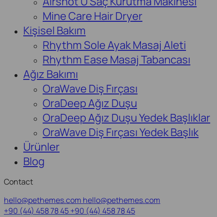
Airshot U Saç Kurutma Makinesi
Mine Care Hair Dryer
Kişisel Bakım
Rhythm Sole Ayak Masaj Aleti
Rhythm Ease Masaj Tabancası
Ağız Bakımı
OraWave Diş Fırçası
OraDeep Ağız Duşu
OraDeep Ağız Duşu Yedek Başlıklar
OraWave Diş Fırçası Yedek Başlık
Ürünler
Blog
Contact
hello@pethemes.com
hello@pethemes.com
+90 (44) 458 78 45
+90 (44) 458 78 45