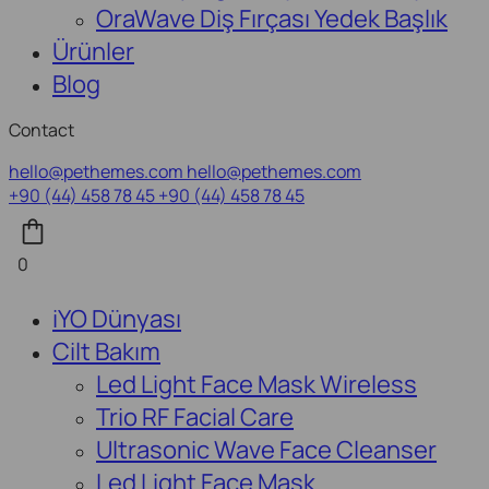
OraWave Diş Fırçası Yedek Başlık
Ürünler
Blog
Contact
hello@pethemes.com
hello@pethemes.com
+90 (44) 458 78 45
+90 (44) 458 78 45
0
iYO Dünyası
Cilt Bakım
Led Light Face Mask Wireless
Trio RF Facial Care
Ultrasonic Wave Face Cleanser
Led Light Face Mask