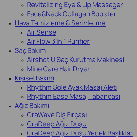
Revitalizing Eye & Lip Massager
Face&Neck Collagen Booster
Hava Temizleme & Serinletme
Air Sense
Air Flow 3 In 1 Purifier
Saç Bakım
Airshot U Saç Kurutma Makinesi
Mine Care Hair Dryer
Kişisel Bakım
Rhythm Sole Ayak Masaj Aleti
Rhythm Ease Masaj Tabancası
Ağız Bakımı
OraWave Diş Fırçası
OraDeep Ağız Duşu
OraDeep Ağız Duşu Yedek Başlıklar