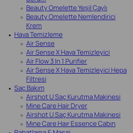
Beauty Omelette Yeşil Çaylı
Beauty Omelette Nemlendirici
Krem
Hava Temizleme
Air Sense
Air Sense X Hava Temizleyici
Air Flow 3 In 1 Purifier
Air Sense X Hava Temizleyici Hepa
Filtresi
Saç Bakım
Airshot U Saç Kurutma Makinesi
Mine Care Hair Dryer
Airshot U Saç Kurutma Makinesi
Mıne Care Haır Essence Cabın
Rahatlama & Masaj