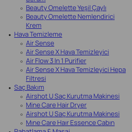
Beauty Omelette Yeşil Çaylı
Beauty Omelette Nemlendirici
Krem
Hava Temizleme
Air Sense
Air Sense X Hava Temizleyici
Air Flow 3 In 1 Purifier
Air Sense X Hava Temizleyici Hepa
Filtresi
Saç Bakım
Airshot U Saç Kurutma Makinesi
Mine Care Hair Dryer
Airshot U Saç Kurutma Makinesi
Mıne Care Haır Essence Cabın
Rahatlama & Masaj