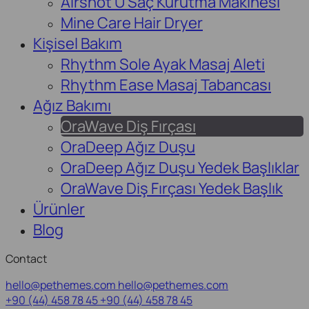
Airshot U Saç Kurutma Makinesi
Mine Care Hair Dryer
Kişisel Bakım
Rhythm Sole Ayak Masaj Aleti
Rhythm Ease Masaj Tabancası
Ağız Bakımı
OraWave Diş Fırçası
OraDeep Ağız Duşu
OraDeep Ağız Duşu Yedek Başlıklar
OraWave Diş Fırçası Yedek Başlık
Ürünler
Blog
Contact
hello@pethemes.com
hello@pethemes.com
+90 (44) 458 78 45
+90 (44) 458 78 45