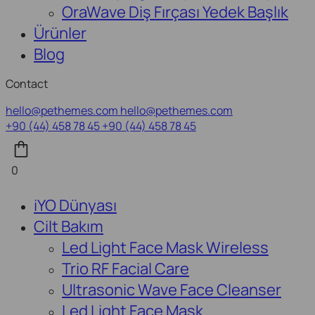
OraWave Diş Fırçası Yedek Başlık
Ürünler
Blog
Contact
hello@pethemes.com
hello@pethemes.com
+90 (44) 458 78 45
+90 (44) 458 78 45
0
iYO Dünyası
Cilt Bakım
Led Light Face Mask Wireless
Trio RF Facial Care
Ultrasonic Wave Face Cleanser
Led Light Face Mask