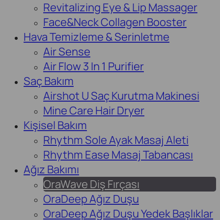
Revitalizing Eye & Lip Massager
Face&Neck Collagen Booster
Hava Temizleme & Serinletme
Air Sense
Air Flow 3 In 1 Purifier
Saç Bakım
Airshot U Saç Kurutma Makinesi
Mine Care Hair Dryer
Kişisel Bakım
Rhythm Sole Ayak Masaj Aleti
Rhythm Ease Masaj Tabancası
Ağız Bakımı
OraWave Diş Fırçası
OraDeep Ağız Duşu
OraDeep Ağız Duşu Yedek Başlıklar