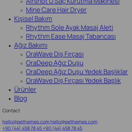
Airshot U Saç Kurutma Makinesi
Mine Care Hair Dryer
Kişisel Bakım
Rhythm Sole Ayak Masaj Aleti
Rhythm Ease Masaj Tabancası
Ağız Bakımı
OraWave Diş Fırçası
OraDeep Ağız Duşu
OraDeep Ağız Duşu Yedek Başlıklar
OraWave Diş Fırçası Yedek Başlık
Ürünler
Blog
Contact
hello@pethemes.com
hello@pethemes.com
+90 (44) 458 78 45
+90 (44) 458 78 45