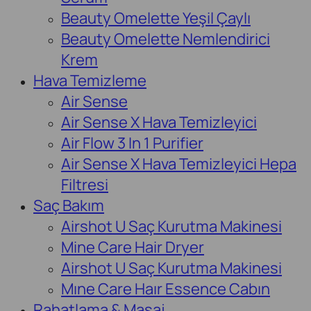
Beauty Omelette Yeşil Çaylı
Beauty Omelette Nemlendirici
Krem
Hava Temizleme
Air Sense
Air Sense X Hava Temizleyici
Air Flow 3 In 1 Purifier
Air Sense X Hava Temizleyici Hepa
Filtresi
Saç Bakım
Airshot U Saç Kurutma Makinesi
Mine Care Hair Dryer
Airshot U Saç Kurutma Makinesi
Mıne Care Haır Essence Cabın
Rahatlama & Masaj