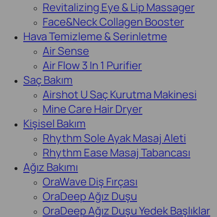
Revitalizing Eye & Lip Massager
Face&Neck Collagen Booster
Hava Temizleme & Serinletme
Air Sense
Air Flow 3 In 1 Purifier
Saç Bakım
Airshot U Saç Kurutma Makinesi
Mine Care Hair Dryer
Kişisel Bakım
Rhythm Sole Ayak Masaj Aleti
Rhythm Ease Masaj Tabancası
Ağız Bakımı
OraWave Diş Fırçası
OraDeep Ağız Duşu
OraDeep Ağız Duşu Yedek Başlıklar