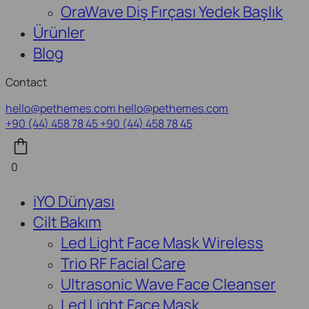
OraWave Diş Fırçası Yedek Başlık
Ürünler
Blog
Contact
hello@pethemes.com
hello@pethemes.com
+90 (44) 458 78 45
+90 (44) 458 78 45
0
iYO Dünyası
Cilt Bakım
Led Light Face Mask Wireless
Trio RF Facial Care
Ultrasonic Wave Face Cleanser
Led Light Face Mask