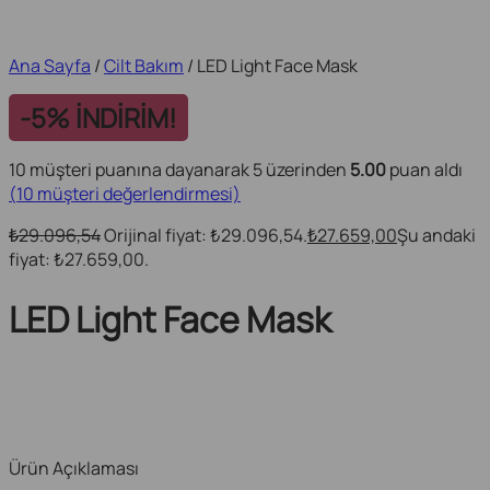
Ana Sayfa
/
Cilt Bakım
/ LED Light Face Mask
-5% İNDİRİM!
10
müşteri puanına dayanarak 5 üzerinden
5.00
puan aldı
(
10
müşteri değerlendirmesi)
29.096,54
Orijinal fiyat: ₺29.096,54.
27.659,00
Şu andaki
₺
₺
fiyat: ₺27.659,00.
LED Light Face Mask
Ürün Açıklaması