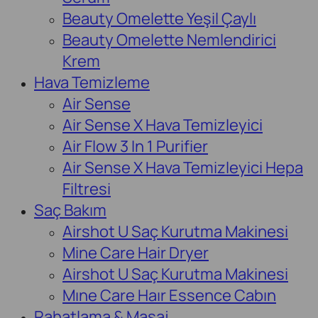
Beauty Omelette Yeşil Çaylı
Beauty Omelette Nemlendirici
Krem
Hava Temizleme
Air Sense
Air Sense X Hava Temizleyici
Air Flow 3 In 1 Purifier
Air Sense X Hava Temizleyici Hepa
Filtresi
Saç Bakım
Airshot U Saç Kurutma Makinesi
Mine Care Hair Dryer
Airshot U Saç Kurutma Makinesi
Mıne Care Haır Essence Cabın
Rahatlama & Masaj