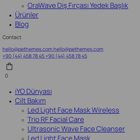
OraWave Diş Fırçası Yedek Başlık
Ürünler
Blog
Contact
hello@pethemes.com
hello@pethemes.com
+90 (44) 458 78 45
+90 (44) 458 78 45
0
iYO Dünyası
Cilt Bakım
Led Light Face Mask Wireless
Trio RF Facial Care
Ultrasonic Wave Face Cleanser
Led Light Face Mask