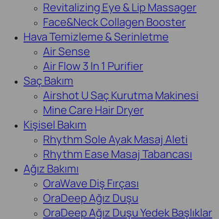
Revitalizing Eye & Lip Massager
Face&Neck Collagen Booster
Hava Temizleme & Serinletme
Air Sense
Air Flow 3 In 1 Purifier
Saç Bakım
Airshot U Saç Kurutma Makinesi
Mine Care Hair Dryer
Kişisel Bakım
Rhythm Sole Ayak Masaj Aleti
Rhythm Ease Masaj Tabancası
Ağız Bakımı
OraWave Diş Fırçası
OraDeep Ağız Duşu
OraDeep Ağız Duşu Yedek Başlıklar