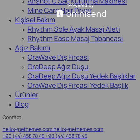
Airshot U Saç Kurutma Makinesi
Mine Care Hair Dryer
Kişisel Bakım
Rhythm Sole Ayak Masaj Aleti
Rhythm Ease Masaj Tabancası
Ağız Bakımı
OraWave Diş Fırçası
OraDeep Ağız Duşu
OraDeep Ağız Duşu Yedek Başlıklar
OraWave Diş Fırçası Yedek Başlık
Ürünler
Blog
Contact
hello@pethemes.com
hello@pethemes.com
+90 (44) 458 78 45
+90 (44) 458 78 45