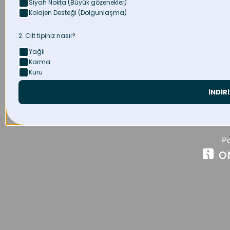
Siyah Nokta (Büyük gözenekler)
Kolajen Desteği (Dolgunlaşma)
2. Cilt tipiniz nasıl?
Yağlı
Karma
Kuru
İNDİR